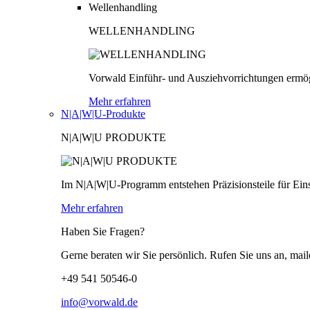
Wellenhandling
WELLENHANDLING
Vorwald Einführ- und Ausziehvorrichtungen ermög
Mehr erfahren
N|A|W|U-Produkte
N|A|W|U PRODUKTE
Im N|A|W|U-Programm entstehen Präzisionsteile für Einsä
Mehr erfahren
Haben Sie Fragen?
Gerne beraten wir Sie persönlich. Rufen Sie uns an, mail
+49 541 50546-0
info@vorwald.de