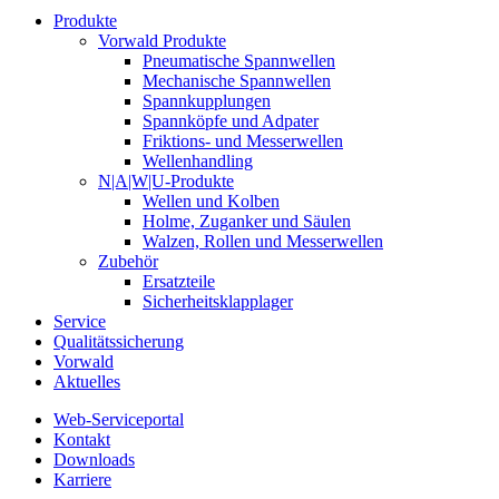
Produkte
Vorwald Produkte
Pneumatische Spannwellen
Mechanische Spannwellen
Spannkupplungen
Spannköpfe und Adpater
Friktions- und Messerwellen
Wellenhandling
N|A|W|U-Produkte
Wellen und Kolben
Holme, Zuganker und Säulen
Walzen, Rollen und Messerwellen
Zubehör
Ersatzteile
Sicherheitsklapplager
Service
Qualitätssicherung
Vorwald
Aktuelles
Web-Serviceportal
Kontakt
Downloads
Karriere