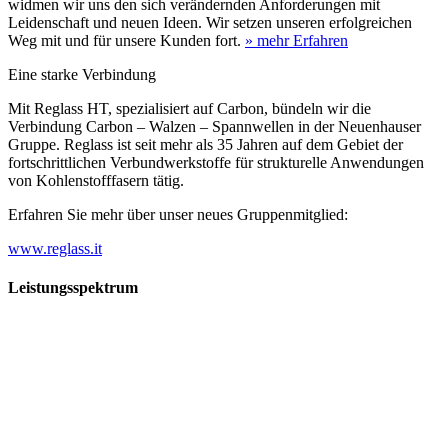
widmen wir uns den sich verändernden Anforderungen mit
Leidenschaft und neuen Ideen. Wir setzen unseren erfolgreichen
Weg mit und für unsere Kunden fort.
» mehr Erfahren
Eine starke Verbindung
Mit Reglass HT, spezialisiert auf Carbon, bündeln wir die
Verbindung Carbon – Walzen – Spannwellen in der Neuenhauser
Gruppe. Reglass ist seit mehr als 35 Jahren auf dem Gebiet der
fortschrittlichen Verbundwerkstoffe für strukturelle Anwendungen
von Kohlenstofffasern tätig.
Erfahren Sie mehr über unser neues Gruppenmitglied:
www.reglass.it
Leistungsspektrum
Vorwald
Vorwald
Wachsen an den Aufgaben
Die Gründung des Unternehmens Vorwald, damals noch als kleine