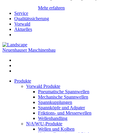
Mehr erfahren
Service
Qualitätssicherung
Vorwald
Aktuelles
Neuenhauser Maschinenbau
Produkte
Vorwald Produkte
Pneumatische Spannwellen
Mechanische Spannwellen
Spannkupplungen
Spannköpfe und Adpater
Friktions- und Messerwellen
Wellenhandling
N|A|W|U-Produkte
Wellen und Kolben