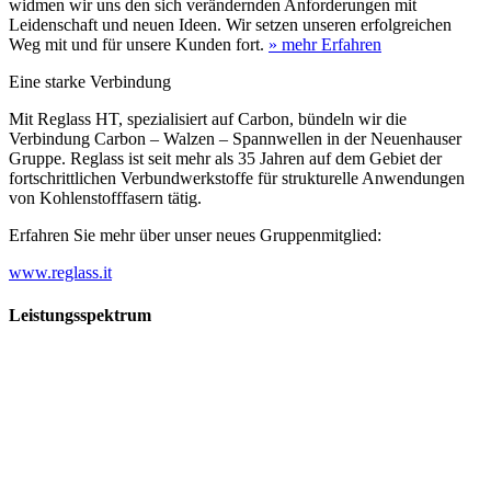
widmen wir uns den sich verändernden Anforderungen mit
Leidenschaft und neuen Ideen. Wir setzen unseren erfolgreichen
Weg mit und für unsere Kunden fort.
» mehr Erfahren
Eine starke Verbindung
Mit Reglass HT, spezialisiert auf Carbon, bündeln wir die
Verbindung Carbon – Walzen – Spannwellen in der Neuenhauser
Gruppe. Reglass ist seit mehr als 35 Jahren auf dem Gebiet der
fortschrittlichen Verbundwerkstoffe für strukturelle Anwendungen
von Kohlenstofffasern tätig.
Erfahren Sie mehr über unser neues Gruppenmitglied:
www.reglass.it
Leistungsspektrum
Vorwald
Vorwald
Wachsen an den Aufgaben
Die Gründung des Unternehmens Vorwald, damals noch als kleine