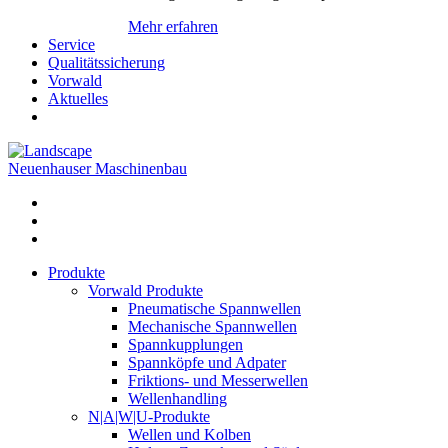
Mehr erfahren
Service
Qualitätssicherung
Vorwald
Aktuelles
Neuenhauser Maschinenbau
Produkte
Vorwald Produkte
Pneumatische Spannwellen
Mechanische Spannwellen
Spannkupplungen
Spannköpfe und Adpater
Friktions- und Messerwellen
Wellenhandling
N|A|W|U-Produkte
Wellen und Kolben