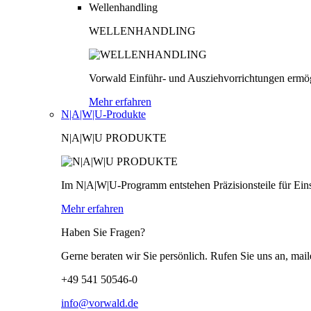
Wellenhandling
WELLENHANDLING
Vorwald Einführ- und Ausziehvorrichtungen ermög
Mehr erfahren
N|A|W|U-Produkte
N|A|W|U PRODUKTE
Im N|A|W|U-Programm entstehen Präzisionsteile für Einsä
Mehr erfahren
Haben Sie Fragen?
Gerne beraten wir Sie persönlich. Rufen Sie uns an, mail
+49 541 50546-0
info@vorwald.de