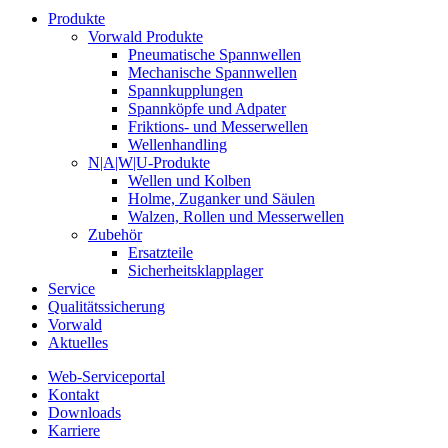
Produkte
Vorwald Produkte
Pneumatische Spannwellen
Mechanische Spannwellen
Spannkupplungen
Spannköpfe und Adpater
Friktions- und Messerwellen
Wellenhandling
N|A|W|U-Produkte
Wellen und Kolben
Holme, Zuganker und Säulen
Walzen, Rollen und Messerwellen
Zubehör
Ersatzteile
Sicherheitsklapplager
Service
Qualitätssicherung
Vorwald
Aktuelles
Web-Serviceportal
Kontakt
Downloads
Karriere