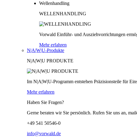
Wellenhandling
WELLENHANDLING
Vorwald Einführ- und Ausziehvorrichtungen ermög
Mehr erfahren
N|A|W|U-Produkte
N|A|W|U PRODUKTE
Im N|A|W|U-Programm entstehen Präzisionsteile für Einsä
Mehr erfahren
Haben Sie Fragen?
Gerne beraten wir Sie persönlich. Rufen Sie uns an, mail
+49 541 50546-0
info@vorwald.de