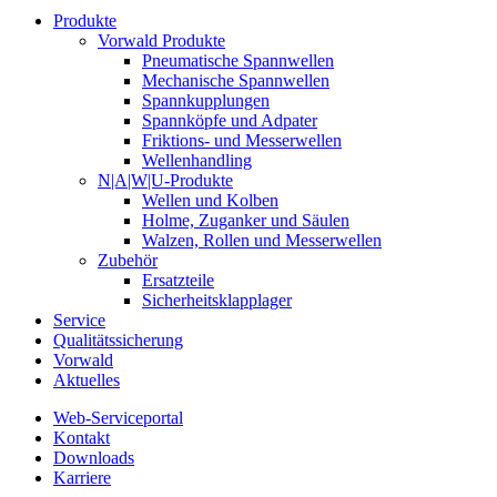
Produkte
Vorwald Produkte
Pneumatische Spannwellen
Mechanische Spannwellen
Spannkupplungen
Spannköpfe und Adpater
Friktions- und Messerwellen
Wellenhandling
N|A|W|U-Produkte
Wellen und Kolben
Holme, Zuganker und Säulen
Walzen, Rollen und Messerwellen
Zubehör
Ersatzteile
Sicherheitsklapplager
Service
Qualitätssicherung
Vorwald
Aktuelles
Web-Serviceportal
Kontakt
Downloads
Karriere