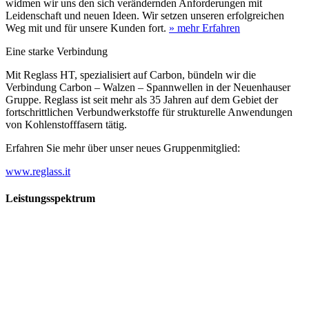
widmen wir uns den sich verändernden Anforderungen mit
Leidenschaft und neuen Ideen. Wir setzen unseren erfolgreichen
Weg mit und für unsere Kunden fort.
» mehr Erfahren
Eine starke Verbindung
Mit Reglass HT, spezialisiert auf Carbon, bündeln wir die
Verbindung Carbon – Walzen – Spannwellen in der Neuenhauser
Gruppe. Reglass ist seit mehr als 35 Jahren auf dem Gebiet der
fortschrittlichen Verbundwerkstoffe für strukturelle Anwendungen
von Kohlenstofffasern tätig.
Erfahren Sie mehr über unser neues Gruppenmitglied:
www.reglass.it
Leistungsspektrum
Vorwald
Vorwald
Wachsen an den Aufgaben
Die Gründung des Unternehmens Vorwald, damals noch als kleine