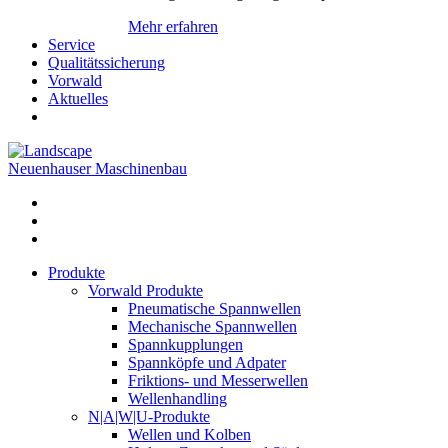
Mehr erfahren
Service
Qualitätssicherung
Vorwald
Aktuelles
Neuenhauser Maschinenbau
Produkte
Vorwald Produkte
Pneumatische Spannwellen
Mechanische Spannwellen
Spannkupplungen
Spannköpfe und Adpater
Friktions- und Messerwellen
Wellenhandling
N|A|W|U-Produkte
Wellen und Kolben