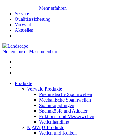
Mehr erfahren
Service
Qualitätssicherung
Vorwald
Aktuelles
Neuenhauser Maschinenbau
Produkte
Vorwald Produkte
Pneumatische Spannwellen
Mechanische Spannwellen
Spannkupplungen
Spannköpfe und Adpater
Friktions- und Messerwellen
Wellenhandling
N|A|W|U-Produkte
Wellen und Kolben