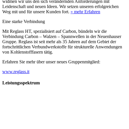
widmen wir uns den sich verändernden Anforderungen mit
Leidenschaft und neuen Ideen. Wir setzen unseren erfolgreichen
Weg mit und für unsere Kunden fort.
» mehr Erfahren
Eine starke Verbindung
Mit Reglass HT, spezialisiert auf Carbon, bündeln wir die
Verbindung Carbon – Walzen – Spannwellen in der Neuenhauser
Gruppe. Reglass ist seit mehr als 35 Jahren auf dem Gebiet der
fortschrittlichen Verbundwerkstoffe für strukturelle Anwendungen
von Kohlenstofffasern tätig.
Erfahren Sie mehr über unser neues Gruppenmitglied:
www.reglass.it
Leistungsspektrum
Vorwald
Vorwald
Wachsen an den Aufgaben
Die Gründung des Unternehmens Vorwald, damals noch als kleine