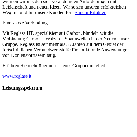
widmen wir uns den sich verändernden Anforderungen mit
Leidenschaft und neuen Ideen. Wir setzen unseren erfolgreichen
Weg mit und für unsere Kunden fort.
» mehr Erfahren
Eine starke Verbindung
Mit Reglass HT, spezialisiert auf Carbon, bündeln wir die
Verbindung Carbon – Walzen – Spannwellen in der Neuenhauser
Gruppe. Reglass ist seit mehr als 35 Jahren auf dem Gebiet der
fortschrittlichen Verbundwerkstoffe für strukturelle Anwendungen
von Kohlenstofffasern tätig.
Erfahren Sie mehr über unser neues Gruppenmitglied:
www.reglass.it
Leistungsspektrum
Vorwald
Vorwald
Wachsen an den Aufgaben
Die Gründung des Unternehmens Vorwald, damals noch als kleine