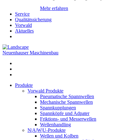
Mehr erfahren
Service
Qualitätssicherung
Vorwald
Aktuelles
Neuenhauser Maschinenbau
Produkte
Vorwald Produkte
Pneumatische Spannwellen
Mechanische Spannwellen
Spannkupplungen
Spannköpfe und Adpater
Friktions- und Messerwellen
Wellenhandling
N|A|W|U-Produkte
Wellen und Kolben