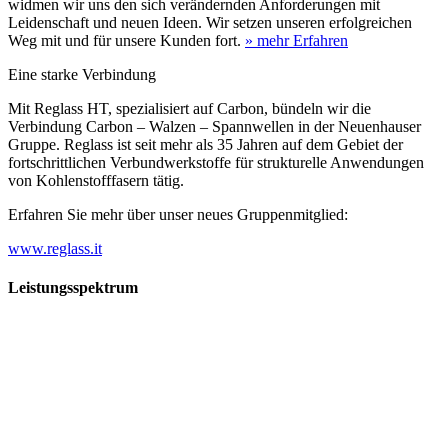
widmen wir uns den sich verändernden Anforderungen mit
Leidenschaft und neuen Ideen. Wir setzen unseren erfolgreichen
Weg mit und für unsere Kunden fort.
» mehr Erfahren
Eine starke Verbindung
Mit Reglass HT, spezialisiert auf Carbon, bündeln wir die
Verbindung Carbon – Walzen – Spannwellen in der Neuenhauser
Gruppe. Reglass ist seit mehr als 35 Jahren auf dem Gebiet der
fortschrittlichen Verbundwerkstoffe für strukturelle Anwendungen
von Kohlenstofffasern tätig.
Erfahren Sie mehr über unser neues Gruppenmitglied:
www.reglass.it
Leistungsspektrum
Vorwald
Vorwald
Wachsen an den Aufgaben
Die Gründung des Unternehmens Vorwald, damals noch als kleine