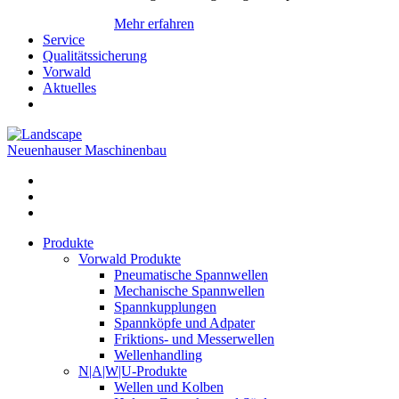
Mehr erfahren
Service
Qualitätssicherung
Vorwald
Aktuelles
Neuenhauser Maschinenbau
Produkte
Vorwald Produkte
Pneumatische Spannwellen
Mechanische Spannwellen
Spannkupplungen
Spannköpfe und Adpater
Friktions- und Messerwellen
Wellenhandling
N|A|W|U-Produkte
Wellen und Kolben