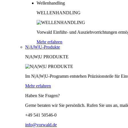
Wellenhandling
WELLENHANDLING
Vorwald Einführ- und Ausziehvorrichtungen ermög
Mehr erfahren
N|A|W|U-Produkte
N|A|W|U PRODUKTE
Im N|A|W|U-Programm entstehen Präzisionsteile für Einsä
Mehr erfahren
Haben Sie Fragen?
Gerne beraten wir Sie persönlich. Rufen Sie uns an, mail
+49 541 50546-0
info@vorwald.de