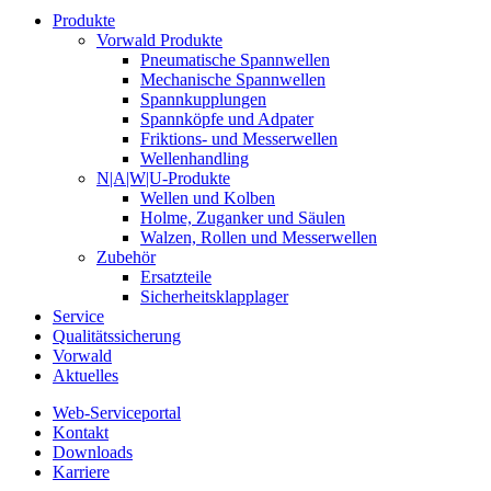
Produkte
Vorwald Produkte
Pneumatische Spannwellen
Mechanische Spannwellen
Spannkupplungen
Spannköpfe und Adpater
Friktions- und Messerwellen
Wellenhandling
N|A|W|U-Produkte
Wellen und Kolben
Holme, Zuganker und Säulen
Walzen, Rollen und Messerwellen
Zubehör
Ersatzteile
Sicherheitsklapplager
Service
Qualitätssicherung
Vorwald
Aktuelles
Web-Serviceportal
Kontakt
Downloads
Karriere