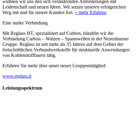
widmen wir uns den sich verändernden Anforderungen mit
Leidenschaft und neuen Ideen. Wir setzen unseren erfolgreichen
Weg mit und für unsere Kunden fort.
» mehr Erfahren
Eine starke Verbindung
Mit Reglass HT, spezialisiert auf Carbon, bündeln wir die
Verbindung Carbon – Walzen – Spannwellen in der Neuenhauser
Gruppe. Reglass ist seit mehr als 35 Jahren auf dem Gebiet der
fortschrittlichen Verbundwerkstoffe für strukturelle Anwendungen
von Kohlenstofffasern tätig.
Erfahren Sie mehr über unser neues Gruppenmitglied:
www.reglass.it
Leistungsspektrum
Vorwald
Vorwald
Wachsen an den Aufgaben
Die Gründung des Unternehmens Vorwald, damals noch als kleine