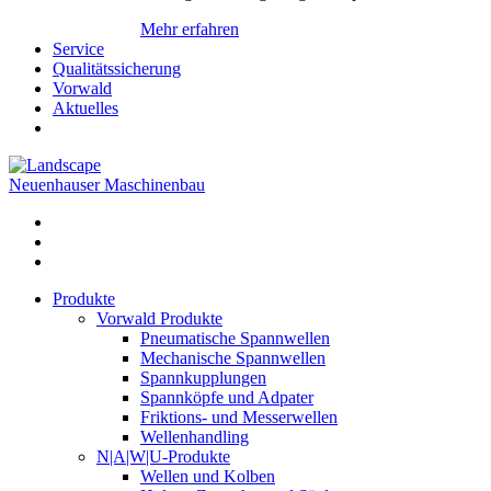
Mehr erfahren
Service
Qualitätssicherung
Vorwald
Aktuelles
Neuenhauser Maschinenbau
Produkte
Vorwald Produkte
Pneumatische Spannwellen
Mechanische Spannwellen
Spannkupplungen
Spannköpfe und Adpater
Friktions- und Messerwellen
Wellenhandling
N|A|W|U-Produkte
Wellen und Kolben