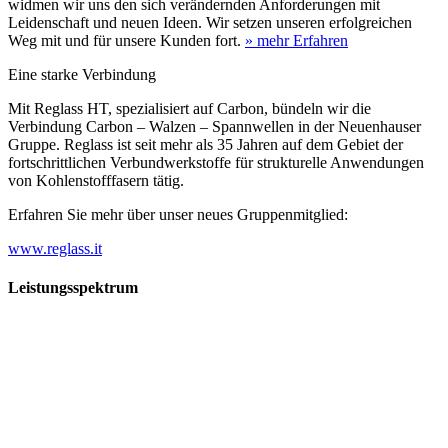
widmen wir uns den sich verändernden Anforderungen mit
Leidenschaft und neuen Ideen. Wir setzen unseren erfolgreichen
Weg mit und für unsere Kunden fort.
» mehr Erfahren
Eine starke Verbindung
Mit Reglass HT, spezialisiert auf Carbon, bündeln wir die
Verbindung Carbon – Walzen – Spannwellen in der Neuenhauser
Gruppe. Reglass ist seit mehr als 35 Jahren auf dem Gebiet der
fortschrittlichen Verbundwerkstoffe für strukturelle Anwendungen
von Kohlenstofffasern tätig.
Erfahren Sie mehr über unser neues Gruppenmitglied:
www.reglass.it
Leistungsspektrum
Vorwald
Vorwald
Wachsen an den Aufgaben
Die Gründung des Unternehmens Vorwald, damals noch als kleine