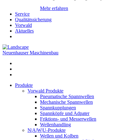
Mehr erfahren
Service
Qualitätssicherung
Vorwald
Aktuelles
Neuenhauser Maschinenbau
Produkte
Vorwald Produkte
Pneumatische Spannwellen
Mechanische Spannwellen
Spannkupplungen
Spannköpfe und Adpater
Friktions- und Messerwellen
Wellenhandling
N|A|W|U-Produkte
Wellen und Kolben