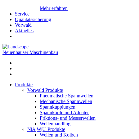
Mehr erfahren
Service
Qualitätssicherung
Vorwald
Aktuelles
Neuenhauser Maschinenbau
Produkte
Vorwald Produkte
Pneumatische Spannwellen
Mechanische Spannwellen
Spannkupplungen
Spannköpfe und Adpater
Friktions- und Messerwellen
Wellenhandling
N|A|W|U-Produkte
Wellen und Kolben