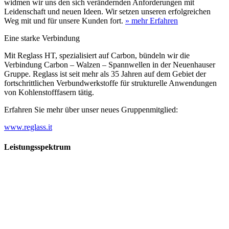
widmen wir uns den sich verändernden Anforderungen mit
Leidenschaft und neuen Ideen. Wir setzen unseren erfolgreichen
Weg mit und für unsere Kunden fort.
» mehr Erfahren
Eine starke Verbindung
Mit Reglass HT, spezialisiert auf Carbon, bündeln wir die
Verbindung Carbon – Walzen – Spannwellen in der Neuenhauser
Gruppe. Reglass ist seit mehr als 35 Jahren auf dem Gebiet der
fortschrittlichen Verbundwerkstoffe für strukturelle Anwendungen
von Kohlenstofffasern tätig.
Erfahren Sie mehr über unser neues Gruppenmitglied:
www.reglass.it
Leistungsspektrum
Vorwald
Vorwald
Wachsen an den Aufgaben
Die Gründung des Unternehmens Vorwald, damals noch als kleine