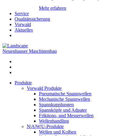
Mehr erfahren
Service
Qualitätssicherung
Vorwald
Aktuelles
Neuenhauser Maschinenbau
Produkte
Vorwald Produkte
Pneumatische Spannwellen
Mechanische Spannwellen
Spannkupplungen
Spannköpfe und Adpater
Friktions- und Messerwellen
Wellenhandling
N|A|W|U-Produkte
Wellen und Kolben