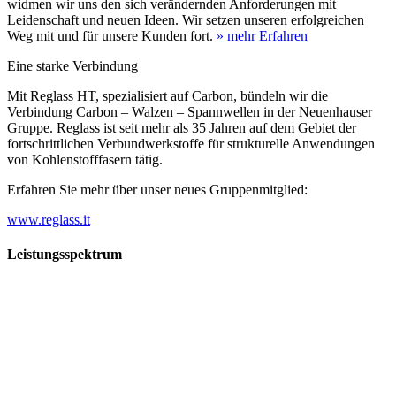
widmen wir uns den sich verändernden Anforderungen mit
Leidenschaft und neuen Ideen. Wir setzen unseren erfolgreichen
Weg mit und für unsere Kunden fort.
» mehr Erfahren
Eine starke Verbindung
Mit Reglass HT, spezialisiert auf Carbon, bündeln wir die
Verbindung Carbon – Walzen – Spannwellen in der Neuenhauser
Gruppe. Reglass ist seit mehr als 35 Jahren auf dem Gebiet der
fortschrittlichen Verbundwerkstoffe für strukturelle Anwendungen
von Kohlenstofffasern tätig.
Erfahren Sie mehr über unser neues Gruppenmitglied:
www.reglass.it
Leistungsspektrum
Vorwald
Vorwald
Wachsen an den Aufgaben
Die Gründung des Unternehmens Vorwald, damals noch als kleine