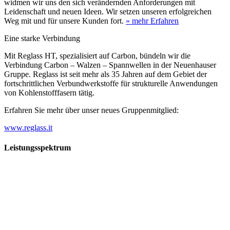
widmen wir uns den sich verändernden Anforderungen mit
Leidenschaft und neuen Ideen. Wir setzen unseren erfolgreichen
Weg mit und für unsere Kunden fort.
» mehr Erfahren
Eine starke Verbindung
Mit Reglass HT, spezialisiert auf Carbon, bündeln wir die
Verbindung Carbon – Walzen – Spannwellen in der Neuenhauser
Gruppe. Reglass ist seit mehr als 35 Jahren auf dem Gebiet der
fortschrittlichen Verbundwerkstoffe für strukturelle Anwendungen
von Kohlenstofffasern tätig.
Erfahren Sie mehr über unser neues Gruppenmitglied:
www.reglass.it
Leistungsspektrum
Vorwald
Vorwald
Wachsen an den Aufgaben
Die Gründung des Unternehmens Vorwald, damals noch als kleine