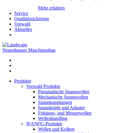
Mehr erfahren
Service
Qualitätssicherung
Vorwald
Aktuelles
Neuenhauser Maschinenbau
Produkte
Vorwald Produkte
Pneumatische Spannwellen
Mechanische Spannwellen
Spannkupplungen
Spannköpfe und Adpater
Friktions- und Messerwellen
Wellenhandling
N|A|W|U-Produkte
Wellen und Kolben