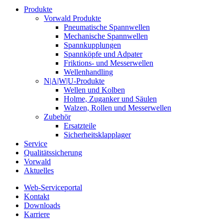
Produkte
Vorwald Produkte
Pneumatische Spannwellen
Mechanische Spannwellen
Spannkupplungen
Spannköpfe und Adpater
Friktions- und Messerwellen
Wellenhandling
N|A|W|U-Produkte
Wellen und Kolben
Holme, Zuganker und Säulen
Walzen, Rollen und Messerwellen
Zubehör
Ersatzteile
Sicherheitsklapplager
Service
Qualitätssicherung
Vorwald
Aktuelles
Web-Serviceportal
Kontakt
Downloads
Karriere