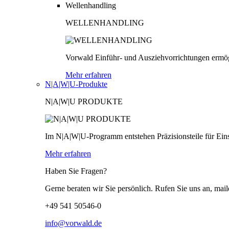
Wellenhandling
WELLENHANDLING
Vorwald Einführ- und Ausziehvorrichtungen ermög
Mehr erfahren
N|A|W|U-Produkte
N|A|W|U PRODUKTE
Im N|A|W|U-Programm entstehen Präzisionsteile für Einsä
Mehr erfahren
Haben Sie Fragen?
Gerne beraten wir Sie persönlich. Rufen Sie uns an, mail
+49 541 50546-0
info@vorwald.de