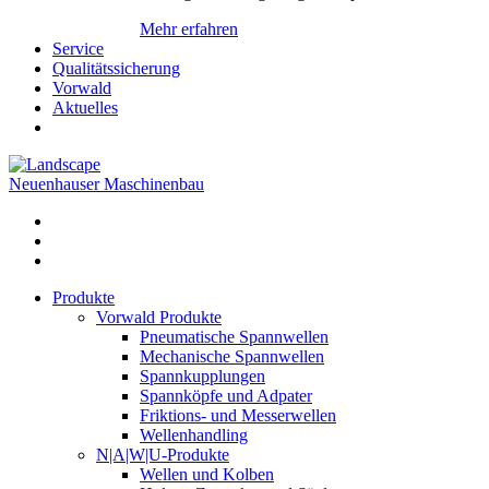
Mehr erfahren
Service
Qualitätssicherung
Vorwald
Aktuelles
Neuenhauser Maschinenbau
Produkte
Vorwald Produkte
Pneumatische Spannwellen
Mechanische Spannwellen
Spannkupplungen
Spannköpfe und Adpater
Friktions- und Messerwellen
Wellenhandling
N|A|W|U-Produkte
Wellen und Kolben