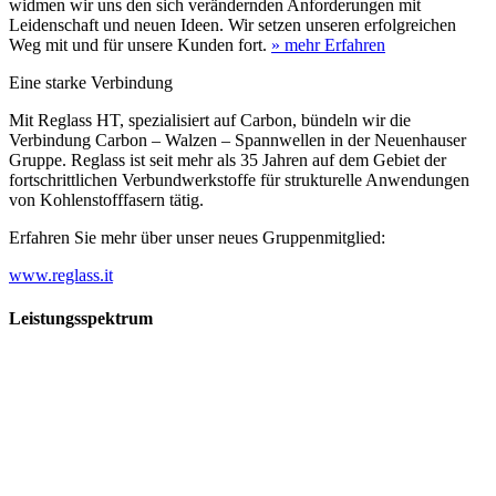
widmen wir uns den sich verändernden Anforderungen mit
Leidenschaft und neuen Ideen. Wir setzen unseren erfolgreichen
Weg mit und für unsere Kunden fort.
» mehr Erfahren
Eine starke Verbindung
Mit Reglass HT, spezialisiert auf Carbon, bündeln wir die
Verbindung Carbon – Walzen – Spannwellen in der Neuenhauser
Gruppe. Reglass ist seit mehr als 35 Jahren auf dem Gebiet der
fortschrittlichen Verbundwerkstoffe für strukturelle Anwendungen
von Kohlenstofffasern tätig.
Erfahren Sie mehr über unser neues Gruppenmitglied:
www.reglass.it
Leistungsspektrum
Vorwald
Vorwald
Wachsen an den Aufgaben
Die Gründung des Unternehmens Vorwald, damals noch als kleine