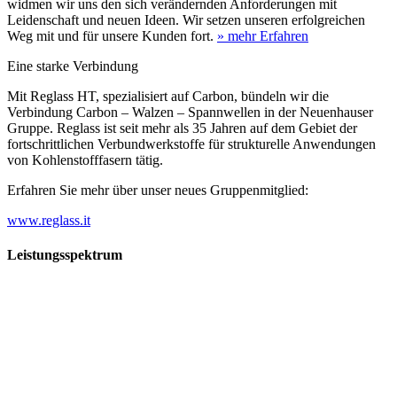
widmen wir uns den sich verändernden Anforderungen mit
Leidenschaft und neuen Ideen. Wir setzen unseren erfolgreichen
Weg mit und für unsere Kunden fort.
» mehr Erfahren
Eine starke Verbindung
Mit Reglass HT, spezialisiert auf Carbon, bündeln wir die
Verbindung Carbon – Walzen – Spannwellen in der Neuenhauser
Gruppe. Reglass ist seit mehr als 35 Jahren auf dem Gebiet der
fortschrittlichen Verbundwerkstoffe für strukturelle Anwendungen
von Kohlenstofffasern tätig.
Erfahren Sie mehr über unser neues Gruppenmitglied:
www.reglass.it
Leistungsspektrum
Vorwald
Vorwald
Wachsen an den Aufgaben
Die Gründung des Unternehmens Vorwald, damals noch als kleine