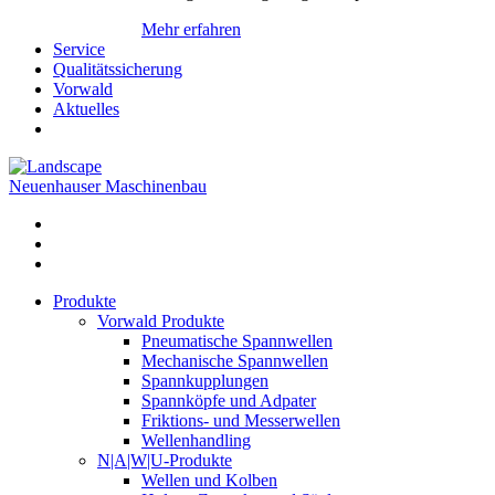
Mehr erfahren
Service
Qualitätssicherung
Vorwald
Aktuelles
Neuenhauser Maschinenbau
Produkte
Vorwald Produkte
Pneumatische Spannwellen
Mechanische Spannwellen
Spannkupplungen
Spannköpfe und Adpater
Friktions- und Messerwellen
Wellenhandling
N|A|W|U-Produkte
Wellen und Kolben