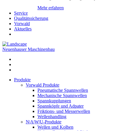
Mehr erfahren
Service
Qualitätssicherung
Vorwald
Aktuelles
Neuenhauser Maschinenbau
Produkte
Vorwald Produkte
Pneumatische Spannwellen
Mechanische Spannwellen
Spannkupplungen
Spannköpfe und Adpater
Friktions- und Messerwellen
Wellenhandling
N|A|W|U-Produkte
Wellen und Kolben