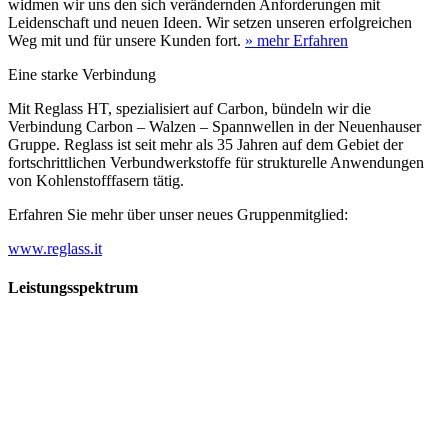
widmen wir uns den sich verändernden Anforderungen mit
Leidenschaft und neuen Ideen. Wir setzen unseren erfolgreichen
Weg mit und für unsere Kunden fort.
» mehr Erfahren
Eine starke Verbindung
Mit Reglass HT, spezialisiert auf Carbon, bündeln wir die
Verbindung Carbon – Walzen – Spannwellen in der Neuenhauser
Gruppe. Reglass ist seit mehr als 35 Jahren auf dem Gebiet der
fortschrittlichen Verbundwerkstoffe für strukturelle Anwendungen
von Kohlenstofffasern tätig.
Erfahren Sie mehr über unser neues Gruppenmitglied:
www.reglass.it
Leistungsspektrum
Vorwald
Vorwald
Wachsen an den Aufgaben
Die Gründung des Unternehmens Vorwald, damals noch als kleine