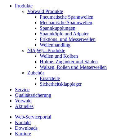
Produkte
Vorwald Produkte
Pneumatische Spannwellen
Mechanische Spannwellen
Spannkupplungen
Spannköpfe und Adpater
Friktions- und Messerwellen
Wellenhandling
N|A|W|U-Produkte
Wellen und Kolben
Holme, Zuganker und Säulen
Walzen, Rollen und Messerwellen
Zubehör
Ersatzteile
Sicherheitsklapplager
Service
Qualitätssicherung
Vorwald
Aktuelles
Web-Serviceportal
Kontakt
Downloads
Karriere