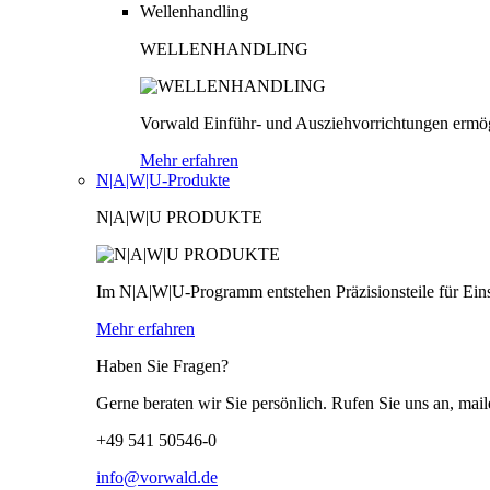
Wellenhandling
WELLENHANDLING
Vorwald Einführ- und Ausziehvorrichtungen ermög
Mehr erfahren
N|A|W|U-Produkte
N|A|W|U PRODUKTE
Im N|A|W|U-Programm entstehen Präzisionsteile für Einsä
Mehr erfahren
Haben Sie Fragen?
Gerne beraten wir Sie persönlich. Rufen Sie uns an, mail
+49 541 50546-0
info@vorwald.de