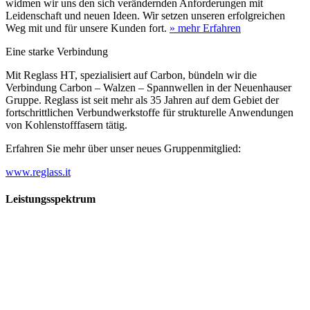
widmen wir uns den sich verändernden Anforderungen mit
Leidenschaft und neuen Ideen. Wir setzen unseren erfolgreichen
Weg mit und für unsere Kunden fort.
» mehr Erfahren
Eine starke Verbindung
Mit Reglass HT, spezialisiert auf Carbon, bündeln wir die
Verbindung Carbon – Walzen – Spannwellen in der Neuenhauser
Gruppe. Reglass ist seit mehr als 35 Jahren auf dem Gebiet der
fortschrittlichen Verbundwerkstoffe für strukturelle Anwendungen
von Kohlenstofffasern tätig.
Erfahren Sie mehr über unser neues Gruppenmitglied:
www.reglass.it
Leistungsspektrum
Vorwald
Vorwald
Wachsen an den Aufgaben
Die Gründung des Unternehmens Vorwald, damals noch als kleine