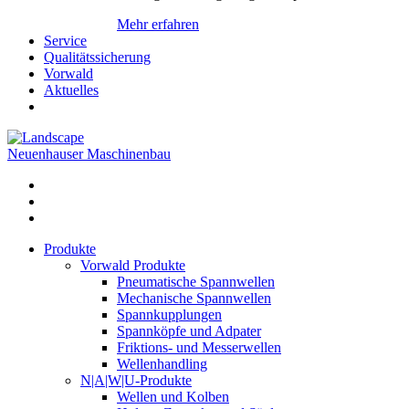
Mehr erfahren
Service
Qualitätssicherung
Vorwald
Aktuelles
Neuenhauser Maschinenbau
Produkte
Vorwald Produkte
Pneumatische Spannwellen
Mechanische Spannwellen
Spannkupplungen
Spannköpfe und Adpater
Friktions- und Messerwellen
Wellenhandling
N|A|W|U-Produkte
Wellen und Kolben