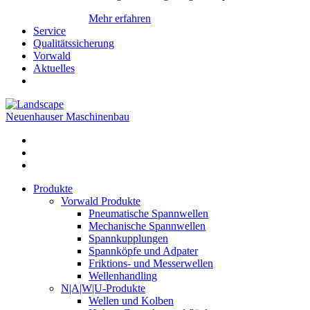
Mehr erfahren
Service
Qualitätssicherung
Vorwald
Aktuelles
Neuenhauser Maschinenbau
Produkte
Vorwald Produkte
Pneumatische Spannwellen
Mechanische Spannwellen
Spannkupplungen
Spannköpfe und Adpater
Friktions- und Messerwellen
Wellenhandling
N|A|W|U-Produkte
Wellen und Kolben