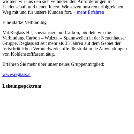
widmen wir uns den sich verändernden Anforderungen mit
Leidenschaft und neuen Ideen. Wir setzen unseren erfolgreichen
Weg mit und für unsere Kunden fort.
» mehr Erfahren
Eine starke Verbindung
Mit Reglass HT, spezialisiert auf Carbon, bündeln wir die
Verbindung Carbon – Walzen – Spannwellen in der Neuenhauser
Gruppe. Reglass ist seit mehr als 35 Jahren auf dem Gebiet der
fortschrittlichen Verbundwerkstoffe für strukturelle Anwendungen
von Kohlenstofffasern tätig.
Erfahren Sie mehr über unser neues Gruppenmitglied:
www.reglass.it
Leistungsspektrum
Vorwald
Vorwald
Wachsen an den Aufgaben
Die Gründung des Unternehmens Vorwald, damals noch als kleine