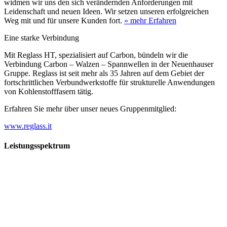
widmen wir uns den sich verändernden Anforderungen mit
Leidenschaft und neuen Ideen. Wir setzen unseren erfolgreichen
Weg mit und für unsere Kunden fort.
» mehr Erfahren
Eine starke Verbindung
Mit Reglass HT, spezialisiert auf Carbon, bündeln wir die
Verbindung Carbon – Walzen – Spannwellen in der Neuenhauser
Gruppe. Reglass ist seit mehr als 35 Jahren auf dem Gebiet der
fortschrittlichen Verbundwerkstoffe für strukturelle Anwendungen
von Kohlenstofffasern tätig.
Erfahren Sie mehr über unser neues Gruppenmitglied:
www.reglass.it
Leistungsspektrum
Vorwald
Vorwald
Wachsen an den Aufgaben
Die Gründung des Unternehmens Vorwald, damals noch als kleine