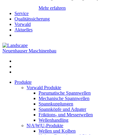
Mehr erfahren
Service
Qualitätssicherung
Vorwald
Aktuelles
Neuenhauser Maschinenbau
Produkte
Vorwald Produkte
Pneumatische Spannwellen
Mechanische Spannwellen
Spannkupplungen
Spannköpfe und Adpater
Friktions- und Messerwellen
Wellenhandling
N|A|W|U-Produkte
Wellen und Kolben