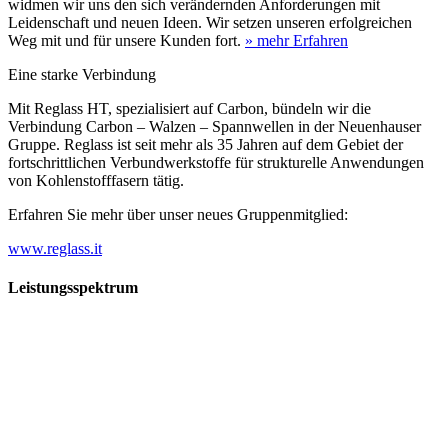
widmen wir uns den sich verändernden Anforderungen mit
Leidenschaft und neuen Ideen. Wir setzen unseren erfolgreichen
Weg mit und für unsere Kunden fort.
» mehr Erfahren
Eine starke Verbindung
Mit Reglass HT, spezialisiert auf Carbon, bündeln wir die
Verbindung Carbon – Walzen – Spannwellen in der Neuenhauser
Gruppe. Reglass ist seit mehr als 35 Jahren auf dem Gebiet der
fortschrittlichen Verbundwerkstoffe für strukturelle Anwendungen
von Kohlenstofffasern tätig.
Erfahren Sie mehr über unser neues Gruppenmitglied:
www.reglass.it
Leistungsspektrum
Vorwald
Vorwald
Wachsen an den Aufgaben
Die Gründung des Unternehmens Vorwald, damals noch als kleine