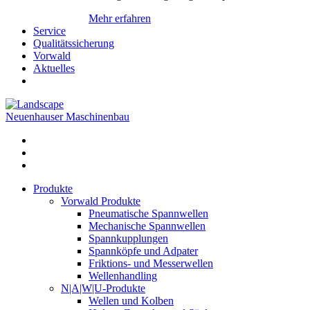
Mehr erfahren
Service
Qualitätssicherung
Vorwald
Aktuelles
Neuenhauser Maschinenbau
Produkte
Vorwald Produkte
Pneumatische Spannwellen
Mechanische Spannwellen
Spannkupplungen
Spannköpfe und Adpater
Friktions- und Messerwellen
Wellenhandling
N|A|W|U-Produkte
Wellen und Kolben