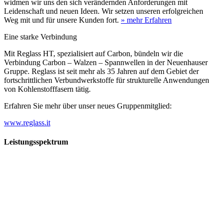
widmen wir uns den sich verändernden Anforderungen mit
Leidenschaft und neuen Ideen. Wir setzen unseren erfolgreichen
Weg mit und für unsere Kunden fort.
» mehr Erfahren
Eine starke Verbindung
Mit Reglass HT, spezialisiert auf Carbon, bündeln wir die
Verbindung Carbon – Walzen – Spannwellen in der Neuenhauser
Gruppe. Reglass ist seit mehr als 35 Jahren auf dem Gebiet der
fortschrittlichen Verbundwerkstoffe für strukturelle Anwendungen
von Kohlenstofffasern tätig.
Erfahren Sie mehr über unser neues Gruppenmitglied:
www.reglass.it
Leistungsspektrum
Vorwald
Vorwald
Wachsen an den Aufgaben
Die Gründung des Unternehmens Vorwald, damals noch als kleine