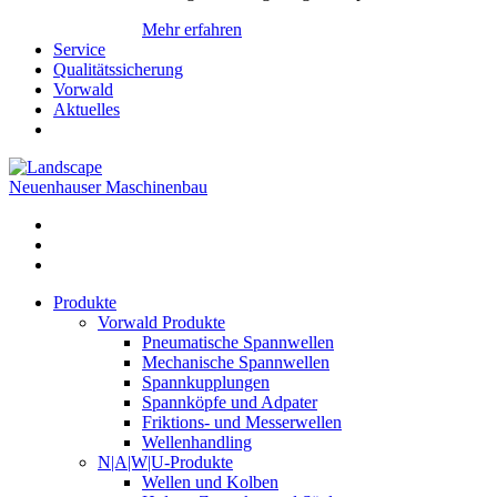
Mehr erfahren
Service
Qualitätssicherung
Vorwald
Aktuelles
Neuenhauser Maschinenbau
Produkte
Vorwald Produkte
Pneumatische Spannwellen
Mechanische Spannwellen
Spannkupplungen
Spannköpfe und Adpater
Friktions- und Messerwellen
Wellenhandling
N|A|W|U-Produkte
Wellen und Kolben