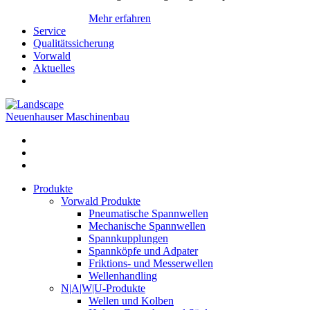
Mehr erfahren
Service
Qualitätssicherung
Vorwald
Aktuelles
Neuenhauser Maschinenbau
Produkte
Vorwald Produkte
Pneumatische Spannwellen
Mechanische Spannwellen
Spannkupplungen
Spannköpfe und Adpater
Friktions- und Messerwellen
Wellenhandling
N|A|W|U-Produkte
Wellen und Kolben