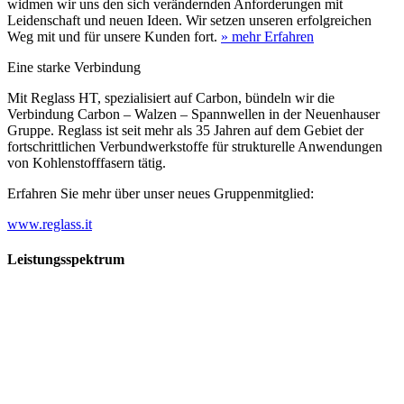
widmen wir uns den sich verändernden Anforderungen mit
Leidenschaft und neuen Ideen. Wir setzen unseren erfolgreichen
Weg mit und für unsere Kunden fort.
» mehr Erfahren
Eine starke Verbindung
Mit Reglass HT, spezialisiert auf Carbon, bündeln wir die
Verbindung Carbon – Walzen – Spannwellen in der Neuenhauser
Gruppe. Reglass ist seit mehr als 35 Jahren auf dem Gebiet der
fortschrittlichen Verbundwerkstoffe für strukturelle Anwendungen
von Kohlenstofffasern tätig.
Erfahren Sie mehr über unser neues Gruppenmitglied:
www.reglass.it
Leistungsspektrum
Vorwald
Vorwald
Wachsen an den Aufgaben
Die Gründung des Unternehmens Vorwald, damals noch als kleine