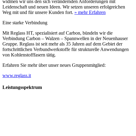
widmen wir uns den sich verändernden Anforderungen mit
Leidenschaft und neuen Ideen. Wir setzen unseren erfolgreichen
Weg mit und für unsere Kunden fort.
» mehr Erfahren
Eine starke Verbindung
Mit Reglass HT, spezialisiert auf Carbon, bündeln wir die
Verbindung Carbon – Walzen – Spannwellen in der Neuenhauser
Gruppe. Reglass ist seit mehr als 35 Jahren auf dem Gebiet der
fortschrittlichen Verbundwerkstoffe für strukturelle Anwendungen
von Kohlenstofffasern tätig.
Erfahren Sie mehr über unser neues Gruppenmitglied:
www.reglass.it
Leistungsspektrum
Vorwald
Vorwald
Wachsen an den Aufgaben
Die Gründung des Unternehmens Vorwald, damals noch als kleine