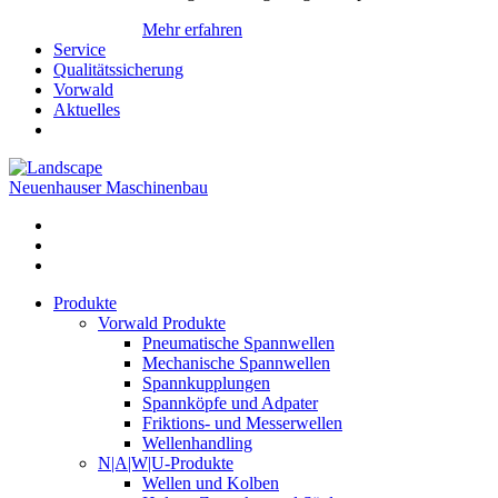
Mehr erfahren
Service
Qualitätssicherung
Vorwald
Aktuelles
Neuenhauser Maschinenbau
Produkte
Vorwald Produkte
Pneumatische Spannwellen
Mechanische Spannwellen
Spannkupplungen
Spannköpfe und Adpater
Friktions- und Messerwellen
Wellenhandling
N|A|W|U-Produkte
Wellen und Kolben