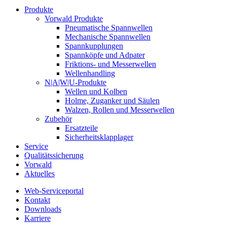
Produkte
Vorwald Produkte
Pneumatische Spannwellen
Mechanische Spannwellen
Spannkupplungen
Spannköpfe und Adpater
Friktions- und Messerwellen
Wellenhandling
N|A|W|U-Produkte
Wellen und Kolben
Holme, Zuganker und Säulen
Walzen, Rollen und Messerwellen
Zubehör
Ersatzteile
Sicherheitsklapplager
Service
Qualitätssicherung
Vorwald
Aktuelles
Web-Serviceportal
Kontakt
Downloads
Karriere