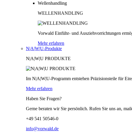
Wellenhandling
WELLENHANDLING
Vorwald Einführ- und Ausziehvorrichtungen ermög
Mehr erfahren
N|A|W|U-Produkte
N|A|W|U PRODUKTE
Im N|A|W|U-Programm entstehen Präzisionsteile für Einsä
Mehr erfahren
Haben Sie Fragen?
Gerne beraten wir Sie persönlich. Rufen Sie uns an, mail
+49 541 50546-0
info@vorwald.de