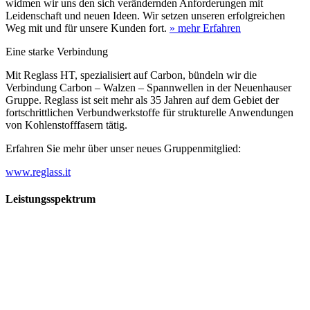
widmen wir uns den sich verändernden Anforderungen mit
Leidenschaft und neuen Ideen. Wir setzen unseren erfolgreichen
Weg mit und für unsere Kunden fort.
» mehr Erfahren
Eine starke Verbindung
Mit Reglass HT, spezialisiert auf Carbon, bündeln wir die
Verbindung Carbon – Walzen – Spannwellen in der Neuenhauser
Gruppe. Reglass ist seit mehr als 35 Jahren auf dem Gebiet der
fortschrittlichen Verbundwerkstoffe für strukturelle Anwendungen
von Kohlenstofffasern tätig.
Erfahren Sie mehr über unser neues Gruppenmitglied:
www.reglass.it
Leistungsspektrum
Vorwald
Vorwald
Wachsen an den Aufgaben
Die Gründung des Unternehmens Vorwald, damals noch als kleine