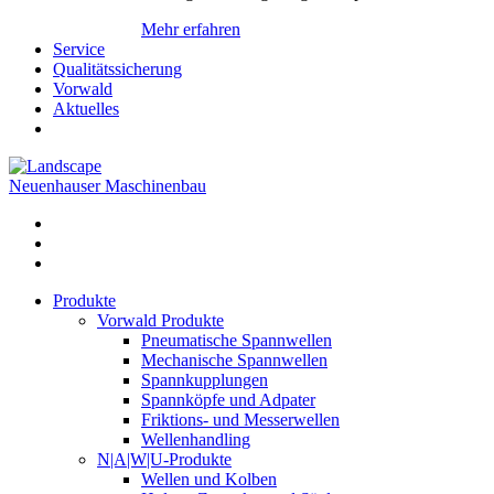
Mehr erfahren
Service
Qualitätssicherung
Vorwald
Aktuelles
Neuenhauser Maschinenbau
Produkte
Vorwald Produkte
Pneumatische Spannwellen
Mechanische Spannwellen
Spannkupplungen
Spannköpfe und Adpater
Friktions- und Messerwellen
Wellenhandling
N|A|W|U-Produkte
Wellen und Kolben