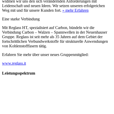
widmen wir uns den sich verändernden Anforderungen mit
Leidenschaft und neuen Ideen. Wir setzen unseren erfolgreichen
Weg mit und für unsere Kunden fort.
» mehr Erfahren
Eine starke Verbindung
Mit Reglass HT, spezialisiert auf Carbon, bündeln wir die
Verbindung Carbon – Walzen – Spannwellen in der Neuenhauser
Gruppe. Reglass ist seit mehr als 35 Jahren auf dem Gebiet der
fortschrittlichen Verbundwerkstoffe für strukturelle Anwendungen
von Kohlenstofffasern tätig.
Erfahren Sie mehr über unser neues Gruppenmitglied:
www.reglass.it
Leistungsspektrum
Vorwald
Vorwald
Wachsen an den Aufgaben
Die Gründung des Unternehmens Vorwald, damals noch als kleine