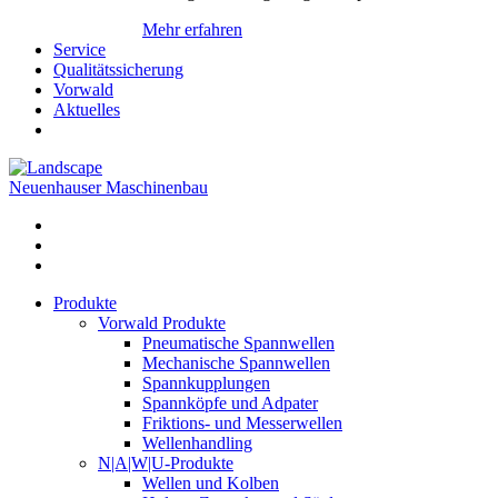
Mehr erfahren
Service
Qualitätssicherung
Vorwald
Aktuelles
Neuenhauser Maschinenbau
Produkte
Vorwald Produkte
Pneumatische Spannwellen
Mechanische Spannwellen
Spannkupplungen
Spannköpfe und Adpater
Friktions- und Messerwellen
Wellenhandling
N|A|W|U-Produkte
Wellen und Kolben