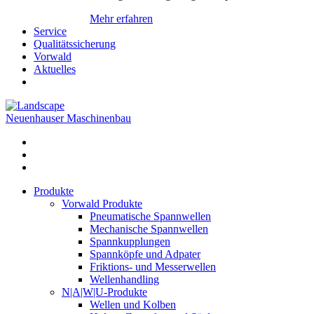
Mehr erfahren
Service
Qualitätssicherung
Vorwald
Aktuelles
Neuenhauser Maschinenbau
Produkte
Vorwald Produkte
Pneumatische Spannwellen
Mechanische Spannwellen
Spannkupplungen
Spannköpfe und Adpater
Friktions- und Messerwellen
Wellenhandling
N|A|W|U-Produkte
Wellen und Kolben