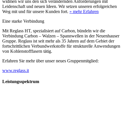
widmen wir uns den sich verändernden Anforderungen mit
Leidenschaft und neuen Ideen. Wir setzen unseren erfolgreichen
Weg mit und für unsere Kunden fort.
» mehr Erfahren
Eine starke Verbindung
Mit Reglass HT, spezialisiert auf Carbon, bündeln wir die
Verbindung Carbon – Walzen – Spannwellen in der Neuenhauser
Gruppe. Reglass ist seit mehr als 35 Jahren auf dem Gebiet der
fortschrittlichen Verbundwerkstoffe für strukturelle Anwendungen
von Kohlenstofffasern tätig.
Erfahren Sie mehr über unser neues Gruppenmitglied:
www.reglass.it
Leistungsspektrum
Vorwald
Vorwald
Wachsen an den Aufgaben
Die Gründung des Unternehmens Vorwald, damals noch als kleine