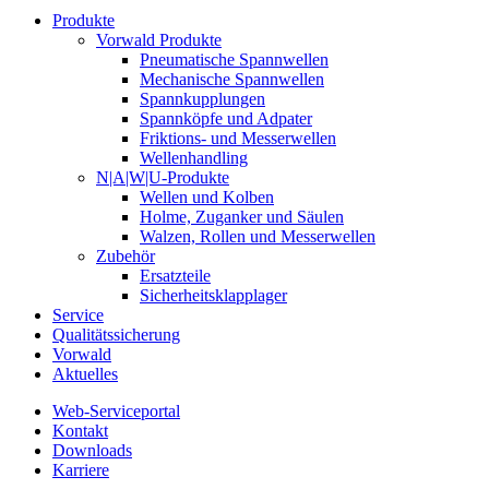
Produkte
Vorwald Produkte
Pneumatische Spannwellen
Mechanische Spannwellen
Spannkupplungen
Spannköpfe und Adpater
Friktions- und Messerwellen
Wellenhandling
N|A|W|U-Produkte
Wellen und Kolben
Holme, Zuganker und Säulen
Walzen, Rollen und Messerwellen
Zubehör
Ersatzteile
Sicherheitsklapplager
Service
Qualitätssicherung
Vorwald
Aktuelles
Web-Serviceportal
Kontakt
Downloads
Karriere