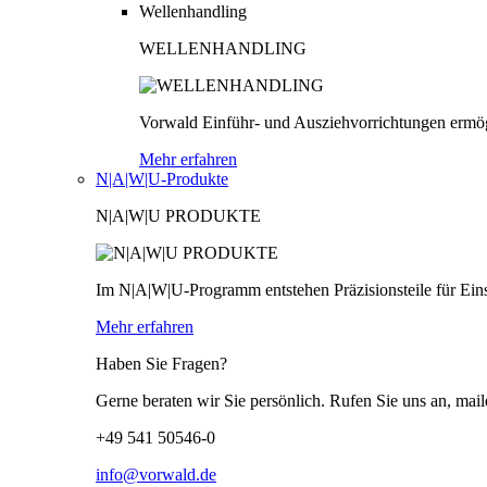
Wellenhandling
WELLENHANDLING
Vorwald Einführ- und Ausziehvorrichtungen ermög
Mehr erfahren
N|A|W|U-Produkte
N|A|W|U PRODUKTE
Im N|A|W|U-Programm entstehen Präzisionsteile für Einsä
Mehr erfahren
Haben Sie Fragen?
Gerne beraten wir Sie persönlich. Rufen Sie uns an, mail
+49 541 50546-0
info@vorwald.de