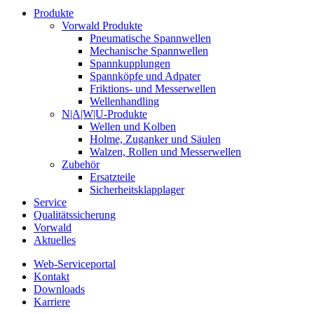
Produkte
Vorwald Produkte
Pneumatische Spannwellen
Mechanische Spannwellen
Spannkupplungen
Spannköpfe und Adpater
Friktions- und Messerwellen
Wellenhandling
N|A|W|U-Produkte
Wellen und Kolben
Holme, Zuganker und Säulen
Walzen, Rollen und Messerwellen
Zubehör
Ersatzteile
Sicherheitsklapplager
Service
Qualitätssicherung
Vorwald
Aktuelles
Web-Serviceportal
Kontakt
Downloads
Karriere