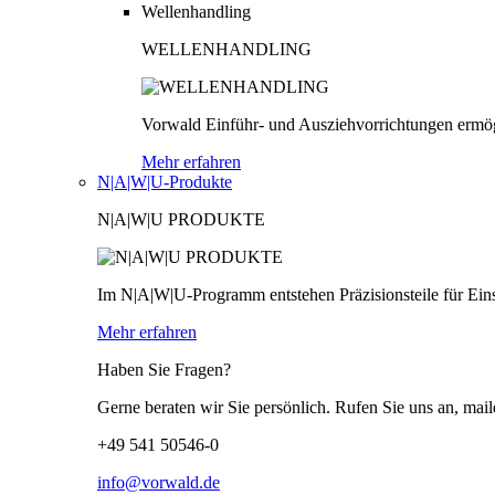
Wellenhandling
WELLENHANDLING
Vorwald Einführ- und Ausziehvorrichtungen ermög
Mehr erfahren
N|A|W|U-Produkte
N|A|W|U PRODUKTE
Im N|A|W|U-Programm entstehen Präzisionsteile für Einsä
Mehr erfahren
Haben Sie Fragen?
Gerne beraten wir Sie persönlich. Rufen Sie uns an, mail
+49 541 50546-0
info@vorwald.de