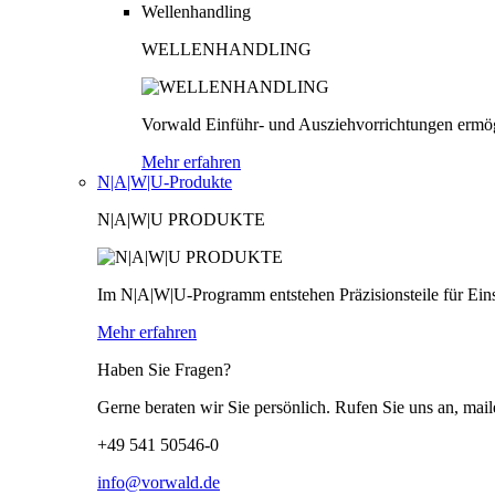
Wellenhandling
WELLENHANDLING
Vorwald Einführ- und Ausziehvorrichtungen ermög
Mehr erfahren
N|A|W|U-Produkte
N|A|W|U PRODUKTE
Im N|A|W|U-Programm entstehen Präzisionsteile für Einsä
Mehr erfahren
Haben Sie Fragen?
Gerne beraten wir Sie persönlich. Rufen Sie uns an, mail
+49 541 50546-0
info@vorwald.de