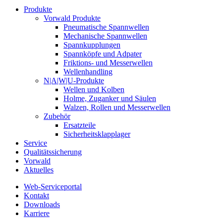
Produkte
Vorwald Produkte
Pneumatische Spannwellen
Mechanische Spannwellen
Spannkupplungen
Spannköpfe und Adpater
Friktions- und Messerwellen
Wellenhandling
N|A|W|U-Produkte
Wellen und Kolben
Holme, Zuganker und Säulen
Walzen, Rollen und Messerwellen
Zubehör
Ersatzteile
Sicherheitsklapplager
Service
Qualitätssicherung
Vorwald
Aktuelles
Web-Serviceportal
Kontakt
Downloads
Karriere