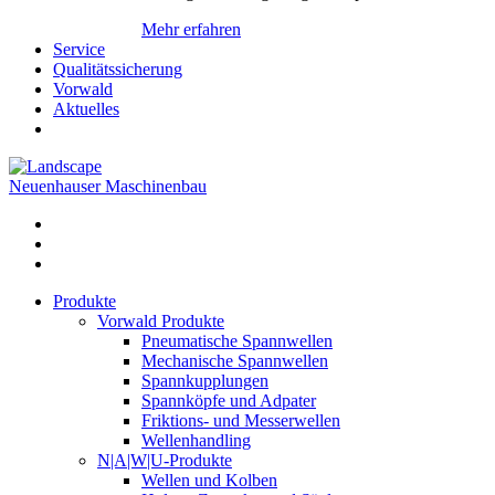
Mehr erfahren
Service
Qualitätssicherung
Vorwald
Aktuelles
Neuenhauser Maschinenbau
Produkte
Vorwald Produkte
Pneumatische Spannwellen
Mechanische Spannwellen
Spannkupplungen
Spannköpfe und Adpater
Friktions- und Messerwellen
Wellenhandling
N|A|W|U-Produkte
Wellen und Kolben