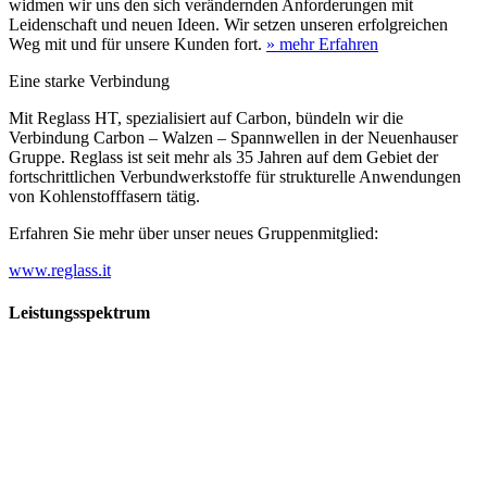
widmen wir uns den sich verändernden Anforderungen mit
Leidenschaft und neuen Ideen. Wir setzen unseren erfolgreichen
Weg mit und für unsere Kunden fort.
» mehr Erfahren
Eine starke Verbindung
Mit Reglass HT, spezialisiert auf Carbon, bündeln wir die
Verbindung Carbon – Walzen – Spannwellen in der Neuenhauser
Gruppe. Reglass ist seit mehr als 35 Jahren auf dem Gebiet der
fortschrittlichen Verbundwerkstoffe für strukturelle Anwendungen
von Kohlenstofffasern tätig.
Erfahren Sie mehr über unser neues Gruppenmitglied:
www.reglass.it
Leistungsspektrum
Vorwald
Vorwald
Wachsen an den Aufgaben
Die Gründung des Unternehmens Vorwald, damals noch als kleine