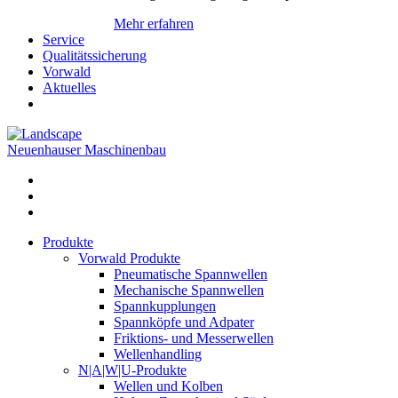
Mehr erfahren
Service
Qualitätssicherung
Vorwald
Aktuelles
Neuenhauser Maschinenbau
Produkte
Vorwald Produkte
Pneumatische Spannwellen
Mechanische Spannwellen
Spannkupplungen
Spannköpfe und Adpater
Friktions- und Messerwellen
Wellenhandling
N|A|W|U-Produkte
Wellen und Kolben