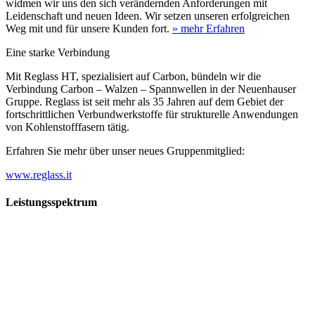
widmen wir uns den sich verändernden Anforderungen mit
Leidenschaft und neuen Ideen. Wir setzen unseren erfolgreichen
Weg mit und für unsere Kunden fort.
» mehr Erfahren
Eine starke Verbindung
Mit Reglass HT, spezialisiert auf Carbon, bündeln wir die
Verbindung Carbon – Walzen – Spannwellen in der Neuenhauser
Gruppe. Reglass ist seit mehr als 35 Jahren auf dem Gebiet der
fortschrittlichen Verbundwerkstoffe für strukturelle Anwendungen
von Kohlenstofffasern tätig.
Erfahren Sie mehr über unser neues Gruppenmitglied:
www.reglass.it
Leistungsspektrum
Vorwald
Vorwald
Wachsen an den Aufgaben
Die Gründung des Unternehmens Vorwald, damals noch als kleine