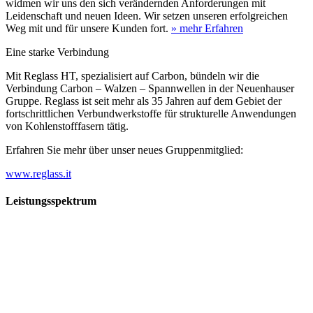
widmen wir uns den sich verändernden Anforderungen mit
Leidenschaft und neuen Ideen. Wir setzen unseren erfolgreichen
Weg mit und für unsere Kunden fort.
» mehr Erfahren
Eine starke Verbindung
Mit Reglass HT, spezialisiert auf Carbon, bündeln wir die
Verbindung Carbon – Walzen – Spannwellen in der Neuenhauser
Gruppe. Reglass ist seit mehr als 35 Jahren auf dem Gebiet der
fortschrittlichen Verbundwerkstoffe für strukturelle Anwendungen
von Kohlenstofffasern tätig.
Erfahren Sie mehr über unser neues Gruppenmitglied:
www.reglass.it
Leistungsspektrum
Vorwald
Vorwald
Wachsen an den Aufgaben
Die Gründung des Unternehmens Vorwald, damals noch als kleine