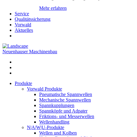
Mehr erfahren
Service
Qualitätssicherung
Vorwald
Aktuelles
Neuenhauser Maschinenbau
Produkte
Vorwald Produkte
Pneumatische Spannwellen
Mechanische Spannwellen
Spannkupplungen
Spannköpfe und Adpater
Friktions- und Messerwellen
Wellenhandling
N|A|W|U-Produkte
Wellen und Kolben