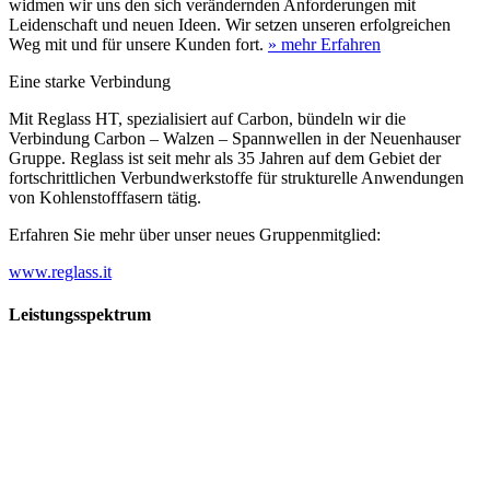
widmen wir uns den sich verändernden Anforderungen mit
Leidenschaft und neuen Ideen. Wir setzen unseren erfolgreichen
Weg mit und für unsere Kunden fort.
» mehr Erfahren
Eine starke Verbindung
Mit Reglass HT, spezialisiert auf Carbon, bündeln wir die
Verbindung Carbon – Walzen – Spannwellen in der Neuenhauser
Gruppe. Reglass ist seit mehr als 35 Jahren auf dem Gebiet der
fortschrittlichen Verbundwerkstoffe für strukturelle Anwendungen
von Kohlenstofffasern tätig.
Erfahren Sie mehr über unser neues Gruppenmitglied:
www.reglass.it
Leistungsspektrum
Vorwald
Vorwald
Wachsen an den Aufgaben
Die Gründung des Unternehmens Vorwald, damals noch als kleine