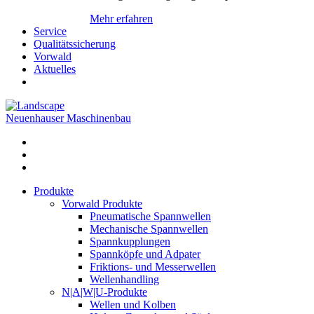
Mehr erfahren
Service
Qualitätssicherung
Vorwald
Aktuelles
Neuenhauser Maschinenbau
Produkte
Vorwald Produkte
Pneumatische Spannwellen
Mechanische Spannwellen
Spannkupplungen
Spannköpfe und Adpater
Friktions- und Messerwellen
Wellenhandling
N|A|W|U-Produkte
Wellen und Kolben