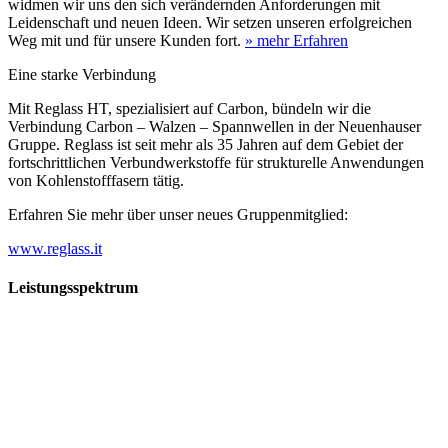
widmen wir uns den sich verändernden Anforderungen mit
Leidenschaft und neuen Ideen. Wir setzen unseren erfolgreichen
Weg mit und für unsere Kunden fort.
» mehr Erfahren
Eine starke Verbindung
Mit Reglass HT, spezialisiert auf Carbon, bündeln wir die
Verbindung Carbon – Walzen – Spannwellen in der Neuenhauser
Gruppe. Reglass ist seit mehr als 35 Jahren auf dem Gebiet der
fortschrittlichen Verbundwerkstoffe für strukturelle Anwendungen
von Kohlenstofffasern tätig.
Erfahren Sie mehr über unser neues Gruppenmitglied:
www.reglass.it
Leistungsspektrum
Vorwald
Vorwald
Wachsen an den Aufgaben
Die Gründung des Unternehmens Vorwald, damals noch als kleine