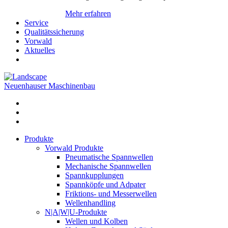
Mehr erfahren
Service
Qualitätssicherung
Vorwald
Aktuelles
Neuenhauser Maschinenbau
Produkte
Vorwald Produkte
Pneumatische Spannwellen
Mechanische Spannwellen
Spannkupplungen
Spannköpfe und Adpater
Friktions- und Messerwellen
Wellenhandling
N|A|W|U-Produkte
Wellen und Kolben