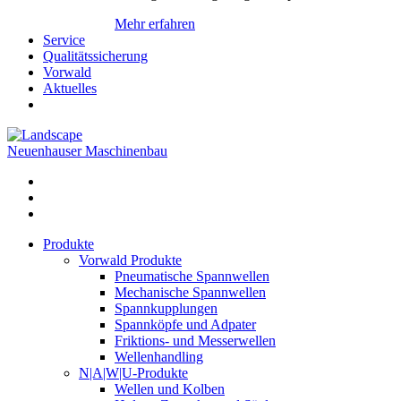
Mehr erfahren
Service
Qualitätssicherung
Vorwald
Aktuelles
Neuenhauser Maschinenbau
Produkte
Vorwald Produkte
Pneumatische Spannwellen
Mechanische Spannwellen
Spannkupplungen
Spannköpfe und Adpater
Friktions- und Messerwellen
Wellenhandling
N|A|W|U-Produkte
Wellen und Kolben