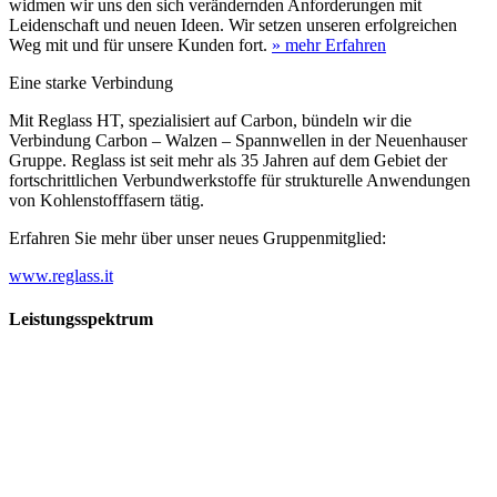
widmen wir uns den sich verändernden Anforderungen mit
Leidenschaft und neuen Ideen. Wir setzen unseren erfolgreichen
Weg mit und für unsere Kunden fort.
» mehr Erfahren
Eine starke Verbindung
Mit Reglass HT, spezialisiert auf Carbon, bündeln wir die
Verbindung Carbon – Walzen – Spannwellen in der Neuenhauser
Gruppe. Reglass ist seit mehr als 35 Jahren auf dem Gebiet der
fortschrittlichen Verbundwerkstoffe für strukturelle Anwendungen
von Kohlenstofffasern tätig.
Erfahren Sie mehr über unser neues Gruppenmitglied:
www.reglass.it
Leistungsspektrum
Vorwald
Vorwald
Wachsen an den Aufgaben
Die Gründung des Unternehmens Vorwald, damals noch als kleine