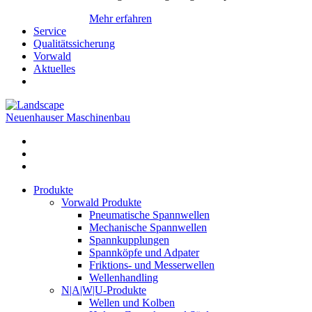
Mehr erfahren
Service
Qualitätssicherung
Vorwald
Aktuelles
Neuenhauser Maschinenbau
Produkte
Vorwald Produkte
Pneumatische Spannwellen
Mechanische Spannwellen
Spannkupplungen
Spannköpfe und Adpater
Friktions- und Messerwellen
Wellenhandling
N|A|W|U-Produkte
Wellen und Kolben