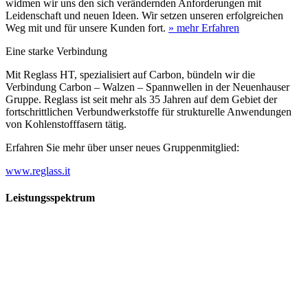
widmen wir uns den sich verändernden Anforderungen mit
Leidenschaft und neuen Ideen. Wir setzen unseren erfolgreichen
Weg mit und für unsere Kunden fort.
» mehr Erfahren
Eine starke Verbindung
Mit Reglass HT, spezialisiert auf Carbon, bündeln wir die
Verbindung Carbon – Walzen – Spannwellen in der Neuenhauser
Gruppe. Reglass ist seit mehr als 35 Jahren auf dem Gebiet der
fortschrittlichen Verbundwerkstoffe für strukturelle Anwendungen
von Kohlenstofffasern tätig.
Erfahren Sie mehr über unser neues Gruppenmitglied:
www.reglass.it
Leistungsspektrum
Vorwald
Vorwald
Wachsen an den Aufgaben
Die Gründung des Unternehmens Vorwald, damals noch als kleine