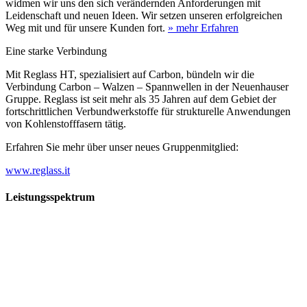
widmen wir uns den sich verändernden Anforderungen mit
Leidenschaft und neuen Ideen. Wir setzen unseren erfolgreichen
Weg mit und für unsere Kunden fort.
» mehr Erfahren
Eine starke Verbindung
Mit Reglass HT, spezialisiert auf Carbon, bündeln wir die
Verbindung Carbon – Walzen – Spannwellen in der Neuenhauser
Gruppe. Reglass ist seit mehr als 35 Jahren auf dem Gebiet der
fortschrittlichen Verbundwerkstoffe für strukturelle Anwendungen
von Kohlenstofffasern tätig.
Erfahren Sie mehr über unser neues Gruppenmitglied:
www.reglass.it
Leistungsspektrum
Vorwald
Vorwald
Wachsen an den Aufgaben
Die Gründung des Unternehmens Vorwald, damals noch als kleine