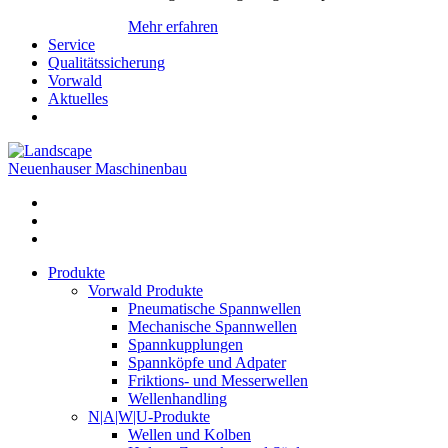
Mehr erfahren
Service
Qualitätssicherung
Vorwald
Aktuelles
Neuenhauser Maschinenbau
Produkte
Vorwald Produkte
Pneumatische Spannwellen
Mechanische Spannwellen
Spannkupplungen
Spannköpfe und Adpater
Friktions- und Messerwellen
Wellenhandling
N|A|W|U-Produkte
Wellen und Kolben