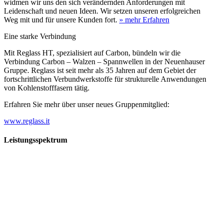
widmen wir uns den sich verändernden Anforderungen mit
Leidenschaft und neuen Ideen. Wir setzen unseren erfolgreichen
Weg mit und für unsere Kunden fort.
» mehr Erfahren
Eine starke Verbindung
Mit Reglass HT, spezialisiert auf Carbon, bündeln wir die
Verbindung Carbon – Walzen – Spannwellen in der Neuenhauser
Gruppe. Reglass ist seit mehr als 35 Jahren auf dem Gebiet der
fortschrittlichen Verbundwerkstoffe für strukturelle Anwendungen
von Kohlenstofffasern tätig.
Erfahren Sie mehr über unser neues Gruppenmitglied:
www.reglass.it
Leistungsspektrum
Vorwald
Vorwald
Wachsen an den Aufgaben
Die Gründung des Unternehmens Vorwald, damals noch als kleine