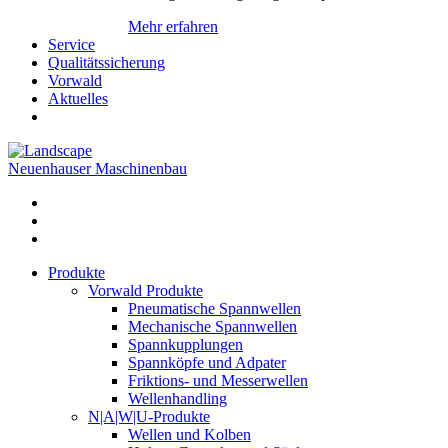
Mehr erfahren
Service
Qualitätssicherung
Vorwald
Aktuelles
Neuenhauser Maschinenbau
Produkte
Vorwald Produkte
Pneumatische Spannwellen
Mechanische Spannwellen
Spannkupplungen
Spannköpfe und Adpater
Friktions- und Messerwellen
Wellenhandling
N|A|W|U-Produkte
Wellen und Kolben