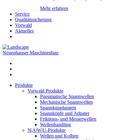
Mehr erfahren
Service
Qualitätssicherung
Vorwald
Aktuelles
Neuenhauser Maschinenbau
Produkte
Vorwald Produkte
Pneumatische Spannwellen
Mechanische Spannwellen
Spannkupplungen
Spannköpfe und Adpater
Friktions- und Messerwellen
Wellenhandling
N|A|W|U-Produkte
Wellen und Kolben