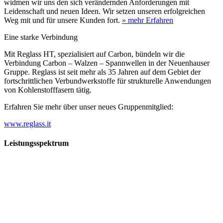
widmen wir uns den sich verändernden Anforderungen mit
Leidenschaft und neuen Ideen. Wir setzen unseren erfolgreichen
Weg mit und für unsere Kunden fort.
» mehr Erfahren
Eine starke Verbindung
Mit Reglass HT, spezialisiert auf Carbon, bündeln wir die
Verbindung Carbon – Walzen – Spannwellen in der Neuenhauser
Gruppe. Reglass ist seit mehr als 35 Jahren auf dem Gebiet der
fortschrittlichen Verbundwerkstoffe für strukturelle Anwendungen
von Kohlenstofffasern tätig.
Erfahren Sie mehr über unser neues Gruppenmitglied:
www.reglass.it
Leistungsspektrum
Vorwald
Vorwald
Wachsen an den Aufgaben
Die Gründung des Unternehmens Vorwald, damals noch als kleine