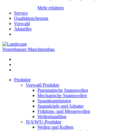
Mehr erfahren
Service
Qualitätssicherung
Vorwald
Aktuelles
Neuenhauser Maschinenbau
Produkte
Vorwald Produkte
Pneumatische Spannwellen
Mechanische Spannwellen
Spannkupplungen
Spannköpfe und Adpater
Friktions- und Messerwellen
Wellenhandling
N|A|W|U-Produkte
Wellen und Kolben