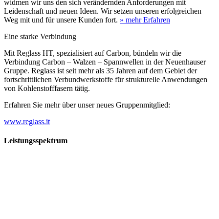
widmen wir uns den sich verändernden Anforderungen mit
Leidenschaft und neuen Ideen. Wir setzen unseren erfolgreichen
Weg mit und für unsere Kunden fort.
» mehr Erfahren
Eine starke Verbindung
Mit Reglass HT, spezialisiert auf Carbon, bündeln wir die
Verbindung Carbon – Walzen – Spannwellen in der Neuenhauser
Gruppe. Reglass ist seit mehr als 35 Jahren auf dem Gebiet der
fortschrittlichen Verbundwerkstoffe für strukturelle Anwendungen
von Kohlenstofffasern tätig.
Erfahren Sie mehr über unser neues Gruppenmitglied:
www.reglass.it
Leistungsspektrum
Vorwald
Vorwald
Wachsen an den Aufgaben
Die Gründung des Unternehmens Vorwald, damals noch als kleine