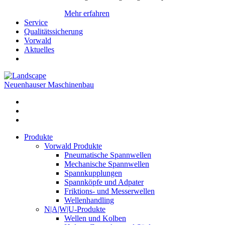
Mehr erfahren
Service
Qualitätssicherung
Vorwald
Aktuelles
Neuenhauser Maschinenbau
Produkte
Vorwald Produkte
Pneumatische Spannwellen
Mechanische Spannwellen
Spannkupplungen
Spannköpfe und Adpater
Friktions- und Messerwellen
Wellenhandling
N|A|W|U-Produkte
Wellen und Kolben