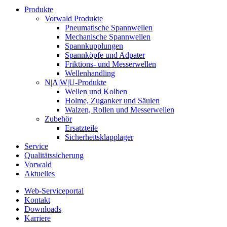
Produkte
Vorwald Produkte
Pneumatische Spannwellen
Mechanische Spannwellen
Spannkupplungen
Spannköpfe und Adpater
Friktions- und Messerwellen
Wellenhandling
N|A|W|U-Produkte
Wellen und Kolben
Holme, Zuganker und Säulen
Walzen, Rollen und Messerwellen
Zubehör
Ersatzteile
Sicherheitsklapplager
Service
Qualitätssicherung
Vorwald
Aktuelles
Web-Serviceportal
Kontakt
Downloads
Karriere