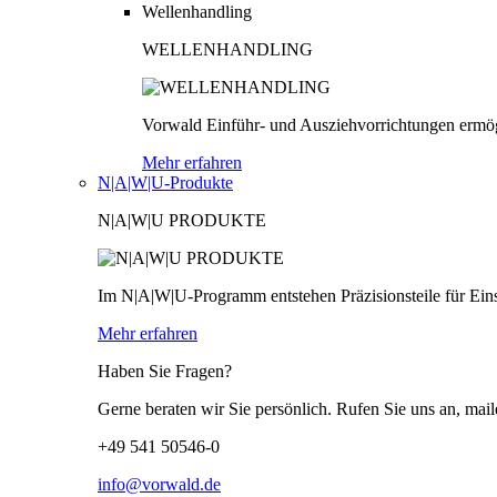
Wellenhandling
WELLENHANDLING
Vorwald Einführ- und Ausziehvorrichtungen ermög
Mehr erfahren
N|A|W|U-Produkte
N|A|W|U PRODUKTE
Im N|A|W|U-Programm entstehen Präzisionsteile für Einsä
Mehr erfahren
Haben Sie Fragen?
Gerne beraten wir Sie persönlich. Rufen Sie uns an, mail
+49 541 50546-0
info@vorwald.de