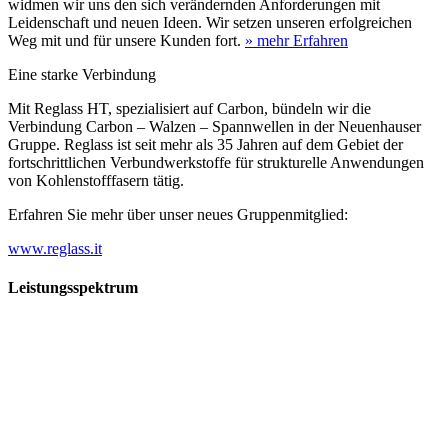
widmen wir uns den sich verändernden Anforderungen mit
Leidenschaft und neuen Ideen. Wir setzen unseren erfolgreichen
Weg mit und für unsere Kunden fort.
» mehr Erfahren
Eine starke Verbindung
Mit Reglass HT, spezialisiert auf Carbon, bündeln wir die
Verbindung Carbon – Walzen – Spannwellen in der Neuenhauser
Gruppe. Reglass ist seit mehr als 35 Jahren auf dem Gebiet der
fortschrittlichen Verbundwerkstoffe für strukturelle Anwendungen
von Kohlenstofffasern tätig.
Erfahren Sie mehr über unser neues Gruppenmitglied:
www.reglass.it
Leistungsspektrum
Vorwald
Vorwald
Wachsen an den Aufgaben
Die Gründung des Unternehmens Vorwald, damals noch als kleine