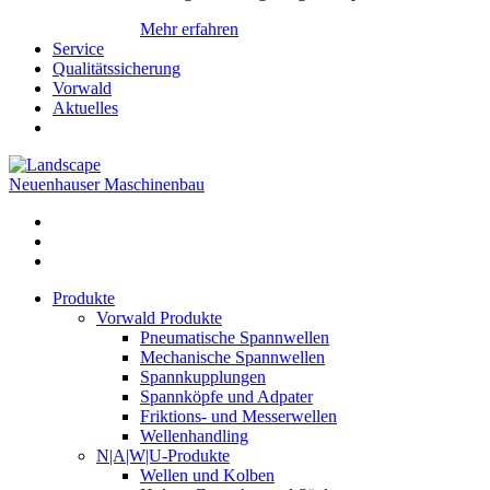
Mehr erfahren
Service
Qualitätssicherung
Vorwald
Aktuelles
Neuenhauser Maschinenbau
Produkte
Vorwald Produkte
Pneumatische Spannwellen
Mechanische Spannwellen
Spannkupplungen
Spannköpfe und Adpater
Friktions- und Messerwellen
Wellenhandling
N|A|W|U-Produkte
Wellen und Kolben