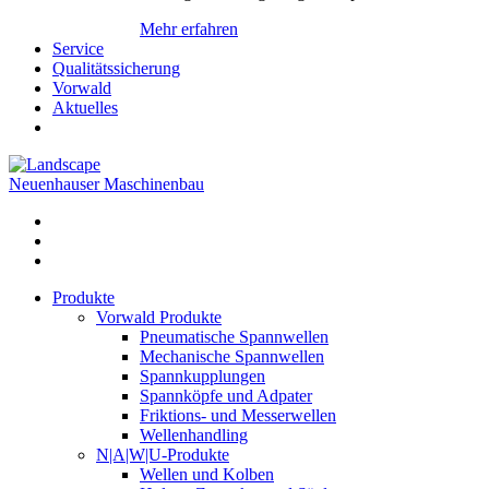
Mehr erfahren
Service
Qualitätssicherung
Vorwald
Aktuelles
Neuenhauser Maschinenbau
Produkte
Vorwald Produkte
Pneumatische Spannwellen
Mechanische Spannwellen
Spannkupplungen
Spannköpfe und Adpater
Friktions- und Messerwellen
Wellenhandling
N|A|W|U-Produkte
Wellen und Kolben