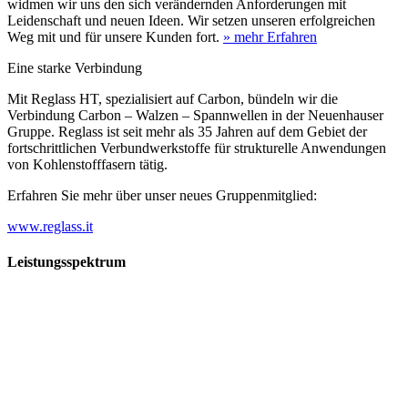
widmen wir uns den sich verändernden Anforderungen mit
Leidenschaft und neuen Ideen. Wir setzen unseren erfolgreichen
Weg mit und für unsere Kunden fort.
» mehr Erfahren
Eine starke Verbindung
Mit Reglass HT, spezialisiert auf Carbon, bündeln wir die
Verbindung Carbon – Walzen – Spannwellen in der Neuenhauser
Gruppe. Reglass ist seit mehr als 35 Jahren auf dem Gebiet der
fortschrittlichen Verbundwerkstoffe für strukturelle Anwendungen
von Kohlenstofffasern tätig.
Erfahren Sie mehr über unser neues Gruppenmitglied:
www.reglass.it
Leistungsspektrum
Vorwald
Vorwald
Wachsen an den Aufgaben
Die Gründung des Unternehmens Vorwald, damals noch als kleine