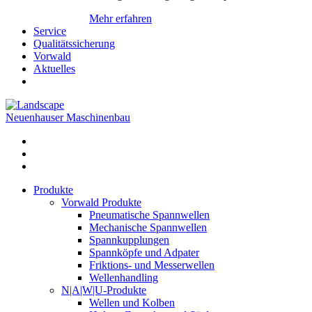
Mehr erfahren
Service
Qualitätssicherung
Vorwald
Aktuelles
Neuenhauser Maschinenbau
Produkte
Vorwald Produkte
Pneumatische Spannwellen
Mechanische Spannwellen
Spannkupplungen
Spannköpfe und Adpater
Friktions- und Messerwellen
Wellenhandling
N|A|W|U-Produkte
Wellen und Kolben