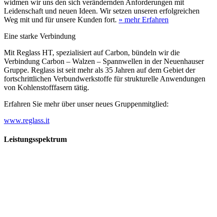
widmen wir uns den sich verändernden Anforderungen mit
Leidenschaft und neuen Ideen. Wir setzen unseren erfolgreichen
Weg mit und für unsere Kunden fort.
» mehr Erfahren
Eine starke Verbindung
Mit Reglass HT, spezialisiert auf Carbon, bündeln wir die
Verbindung Carbon – Walzen – Spannwellen in der Neuenhauser
Gruppe. Reglass ist seit mehr als 35 Jahren auf dem Gebiet der
fortschrittlichen Verbundwerkstoffe für strukturelle Anwendungen
von Kohlenstofffasern tätig.
Erfahren Sie mehr über unser neues Gruppenmitglied:
www.reglass.it
Leistungsspektrum
Vorwald
Vorwald
Wachsen an den Aufgaben
Die Gründung des Unternehmens Vorwald, damals noch als kleine